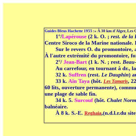
G
uides Bleus Hachette 1955
:« À 30 km d'Alger, Les Q
------
1°/
Lapérouse
(2 k. O. ;
rest. de la 
Centre
Siroco
de la Marine nationale. 
------
Sur le revers O. du promontoire, a
À l'autre extrémité du promontoire, for
------
2°/
Jean-Bart
(1 k. N. ; rest.
Beau-
------
Au carrefour, en tournant à dr., la
------
32 k.
Suffren
(rest.
Le Dauphin
) a
------
33 k.
Aïn Taya
(hôt.
, 2
Les Tamaris
60 lits, ouverture permanente), commun
une plage de sable fin.
------
34 k. 5.
Surcouf
(hôt.
Chalet Nor
balnéaire.
------
À 8 k. S.-E.
,(n.d.l.r.du si
Reghaia