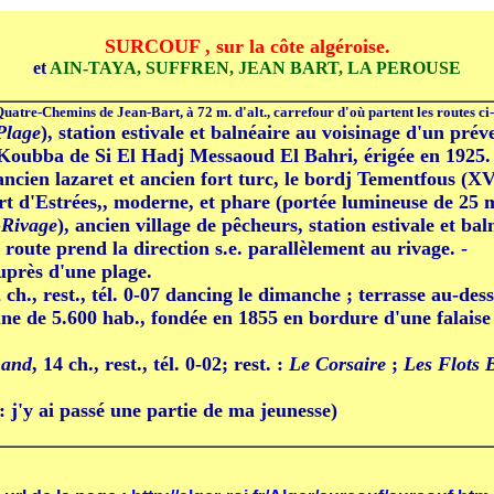
SURCOUF , sur la côte algéroise.
et
AIN-TAYA, SUFFREN, JEAN BART, LA PEROUSE
uatre-Chemins de Jean-Bart, à 72 m. d'alt., carrefour d'où partent les routes ci-
Plage
), station estivale et balnéaire au voisinage d'un pré
Koubba de Si El Hadj Messaoud El Bahri, érigée en 1925.
ncien lazaret et ancien fort turc, le bordj Tementfous (XVI
t d'Estrées,, moderne, et phare (portée lumineuse de 25 m
Rivage
), ancien village de pêcheurs, station estivale et bal
 route prend la direction s.e. parallèlement au rivage. -
uprès d'une plage.
2 ch., rest., tél. 0-07 dancing le dimanche ; terrasse au-des
e de 5.600 hab., fondée en 1855 en bordure d'une falaise 
mand
, 14 ch., rest., tél. 0-02; rest. :
Le Corsaire
;
Les Flots 
te: j'y ai passé une partie de ma jeunesse)