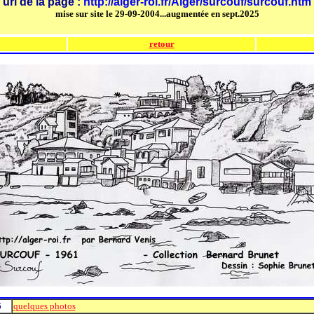
url de la page :
http://alger-roi.fr/Alger/surcouf/surcouf.htm
mise sur site le 29-09-2004...augmentée en sept.2025
retour
6
quelques photos