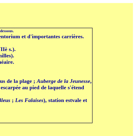
dessous.
ventorium et d'importantes carrières.
Iè s.).
illes).
néaire.
sus de la plage ;
Auberge de la Jeunesse
,
escarpée au pied de laquelle s'étend
Bleus
;
Les Falaises
), station estvale et