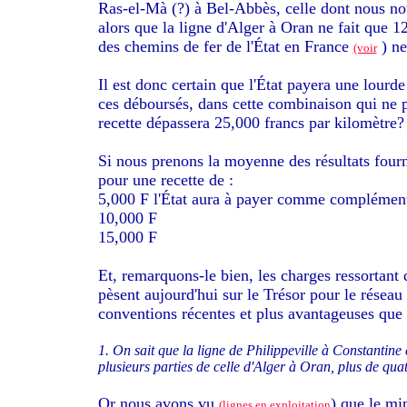
Ras-el-Mà (?) à Bel-Abbès, celle dont nous no
alors que la ligne d'Alger à Oran ne fait que 1
des chemins de fer de l'État en France
) ne
(voir
Il est donc certain que l'État payera une lourd
ces déboursés, dans cette combinaison qui ne p
recette dépassera 25,000 francs par kilomètre?
Si nous prenons la moyenne des résultats four
pour une recette de :
5,000 F l'État aura à payer comme complément
10,000 F 9,7
15,000 F 5,7
Et, remarquons-le bien, les charges ressortant
pèsent aujourd'hui sur le Trésor pour le résea
conventions récentes et plus avantageuses que 
1. On sait que la ligne de Philippeville à Constantine 
plusieurs parties de celle d'Alger à Oran, plus de quat
Or nous avons vu
) que le mi
(lignes en exploitation