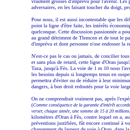
vraiment grosses d'imprévu pour l'avenir. Les pa
adversaires, en les faisant toucher du doigt, pr
Pour nous, il est aussi incontestable que les dif
point la ligne d'être faite, les intérêts écono
quelconque. Cette discussion passionnée a pourt
au grand détriment de Tlemcen
et de tout le p
d'imprévu et dont personne n'ose endosser la re
N'est-ce pas le cas ou jamais, de concilier tous 
et sans plus de retard, cette ligne d'Oran jus
Taza, jusqu'à Fès. La voie de 1 m 10 nous l'av
les besoins depuis si longtemps tenus en suspe
permettra d'éviter ou de réduire à leur minimu
dangers, à bon droit redoutés pour la voie larg
On ne comprendrait vraiment pas, après l'expé
(
Comme conséquence de la garantie d'intérêt accordée 
verser, chaque année, une somme de 15 à 20 millions, 
kilomètres d'Oran à Fès, contre lequel on a, au 
préventions justifiées, fût encore continué à voi
changement de largeur de voie à Oran, dans la 