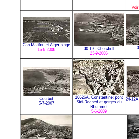
Voi
Cap-Matifou et Alger-plage
3
30-19 : Cherchell
15-9-2008
23-9-2006
10626A, Constantine: pont
Courbet
24-12A 
Sidi-Rached et gorges du
5-7-2007
Rhummel
5-6-2009