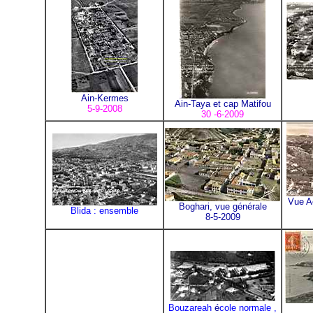
Ain-Kermes
Ain-Taya et cap Matifou
5-9-2008
30 -6-2009
Vue Aé
Boghari, vue générale
Blida : ensemble
8-5-2009
Bouzareah
é
cole normale ,