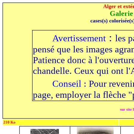
Alger et exté
Galerie
cases(s) colorisée(s
-----
:
Avertissement
les p
pensé que les images agrand
Patience donc à l'ouverture
chandelle. Ceux qui ont l
-----
Conseil
: Pour reveni
page, employer la flèche "
sur site 
210 Ko