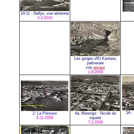
24-11 : Dellys, vue aérienne
2-3-2010
Les gorges d'El Kantara,
palmeraie
voir
gorges
1-9-2009
3A :
2: La Pérouse
4a, Marengo : l'école du
5-11-2006
square
7-2-2009