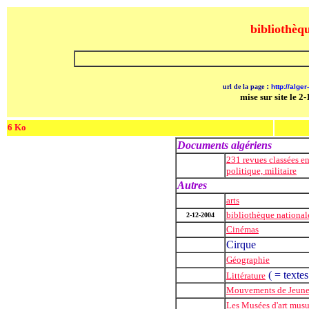
bibliothèqu
:
url de la page
http://alger-
mise sur site le 
6 Ko
Documents algériens
231 revues classées en
politique, militaire
Autres
arts
bibliothèque national
2-12-2004
Cinémas
Cirque
Géographie
( = textes
Littérature
Mouvements de Jeune
Les Musées d'art mus