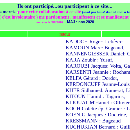
Ils ont participé...ou participent à ce site...
s mercis
-
pour cette collaboration à ce site
(sont pas fous! ils ont choisi l
 c'est involontaire ) me pardonnent , manifestent et se manifestent
.
...MAJ : nov.2020
sur site le 9/8/2002
retour
KADOCH Roger: Lelièvre
KAMOUN Marc: Bugeaud,
KANNENGIESSER Daniel: Gau
KARA Zoubir : Yusuf,
KAROUBI Jacques: Volta, Ga
KARSENTI Jeannie : Rocham
KELFA Gérard : Dordor,
KERDONCUFF Jeanne-Louise é
KHER Sidhamed: Aumerat, Li
KITOUN Hamid : Tagarins,
KLIOUAT M'Hamet : Ollivier
KOCH Colette ép. Granier : La
KOENIG Jacques : Doctrine,
KRESSMANN : Bugeaud
KUCHUKIAN Bernard : Guil