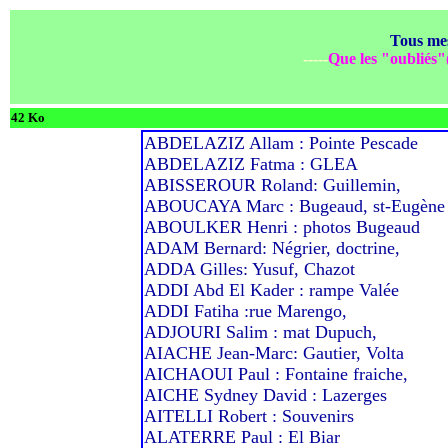
Tous me
-----
Que les "oubliés"(
42 Ko
ABDELAZIZ Allam : Pointe Pescade
ABDELAZIZ Fatma : GLEA
ABISSEROUR Roland: Guillemin,
ABOUCAYA Marc : Bugeaud, st-Eugène
ABOULKER Henri : photos Bugeaud
ADAM Bernard: Négrier, doctrine,
ADDA Gilles: Yusuf, Chazot
ADDI Abd El Kader : rampe Valée
ADDI Fatiha :rue Marengo,
ADJOURI Salim : mat Dupuch,
AIACHE Jean-Marc: Gautier, Volta
AICHAOUI Paul : Fontaine fraiche,
AICHE Sydney David : Lazerges
AITELLI Robert : Souvenirs
ALATERRE Paul : El Biar