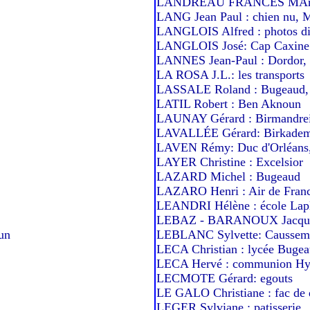
LANDREAU FRANCES MArie 
LANG Jean Paul : chien nu, M
LANGLOIS Alfred : photos dive
LANGLOIS José: Cap Caxine
LANNES Jean-Paul : Dordor,
LA ROSA J.L.: les transports
LASSALE Roland : Bugeaud, 
LATIL Robert : Ben Aknoun
LAUNAY Gérard : Birmandre
LAVALLÉE Gérard: Birkadem T
LAVEN Rémy: Duc d'Orléans, 
LAYER Christine : Excelsior
LAZARD Michel : Bugeaud
LAZARO Henri : Air de Fran
LEANDRI Hélène : école Lapl
LEBAZ - BARANOUX Jacqueli
un
LEBLANC Sylvette: Caussemi
LECA Christian : lycée Buge
LECA Hervé : communion Hy
LECMOTE Gérard: egouts
LE GALO Christiane : fac de 
LEGER Sylviane : patisserie,