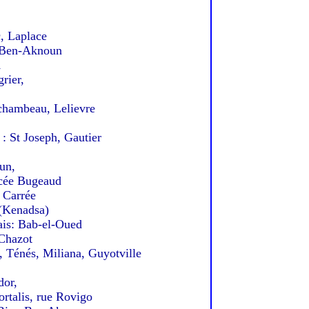
, Laplace
 Ben-Aknoun
1
ier,
hambeau, Lelievre
St Joseph, Gautier
un,
cée Bugeaud
 Carrée
Kenadsa)
s: Bab-el-Oued
Chazot
Ténés, Miliana, Guyotville
or,
talis, rue Rovigo