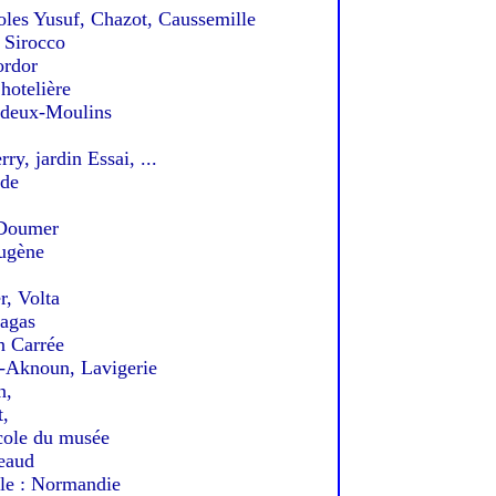
es Yusuf, Chazot, Caussemille
 Sirocco
rdor
otelière
deux-Moulins
, jardin Essai, ...
ade
 Doumer
ugène
r, Volta
agas
 Carrée
Aknoun, Lavigerie
n,
,
ole du musée
eaud
 : Normandie