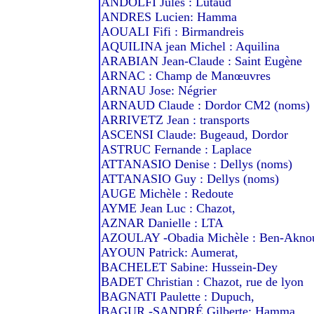
ANDOLFI Jules : Lutaud
ANDRES Lucien: Hamma
AOUALI Fifi : Birmandreis
AQUILINA jean Michel : Aquilina
ARABIAN Jean-Claude : Saint Eugène
ARNAC : Champ de Manœuvres
ARNAU Jose: Négrier
ARNAUD Claude : Dordor CM2 (noms)
ARRIVETZ Jean : transports
ASCENSI Claude: Bugeaud, Dordor
ASTRUC Fernande : Laplace
ATTANASIO Denise : Dellys (noms)
ATTANASIO Guy : Dellys (noms)
AUGE Michèle : Redoute
AYME Jean Luc : Chazot,
AZNAR Danielle : LTA
AZOULAY -Obadia Michèle : Ben-Akno
AYOUN Patrick: Aumerat,
BACHELET Sabine: Hussein-Dey
BADET Christian : Chazot, rue de lyon
BAGNATI Paulette : Dupuch,
BAGUR -SANDRÉ Gilberte: Hamma,