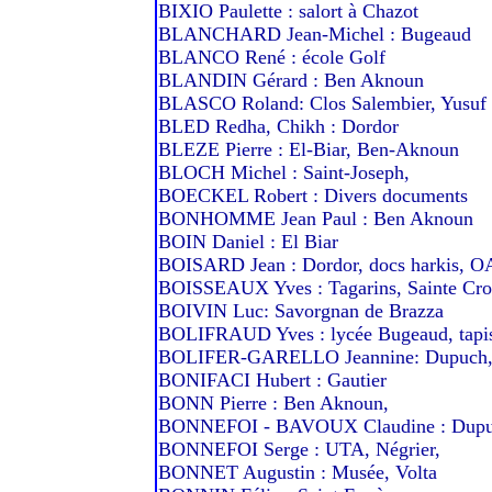
BIXIO Paulette : salort à Chazot
BLANCHARD Jean-Michel : Bugeaud
BLANCO René : école Golf
BLANDIN Gérard : Ben Aknoun
BLASCO Roland: Clos Salembier, Yusuf
BLED Redha, Chikh : Dordor
BLEZE Pierre : El-Biar, Ben-Aknoun
BLOCH Michel : Saint-Joseph,
BOECKEL Robert : Divers documents
BONHOMME Jean Paul : Ben Aknoun
BOIN Daniel : El Biar
BOISARD Jean : Dordor, docs harkis, O
BOISSEAUX Yves : Tagarins, Sainte Cro
BOIVIN Luc: Savorgnan de Brazza
BOLIFRAUD Yves : lycée Bugeaud, tapis
BOLIFER-GARELLO Jeannine: Dupuch
BONIFACI Hubert : Gautier
BONN Pierre : Ben Aknoun,
BONNEFOI - BAVOUX Claudine : Dupu
BONNEFOI Serge : UTA, Négrier,
BONNET Augustin : Musée, Volta