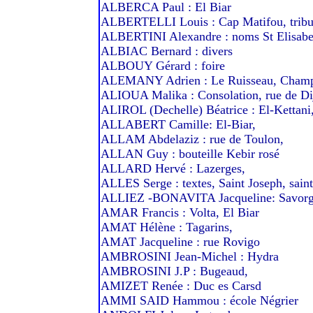
ALBERCA Paul : El Biar
ALBERTELLI Louis : Cap Matifou, tribun
ALBERTINI Alexandre : noms St Elisabe
ALBIAC Bernard : divers
ALBOUY Gérard : foire
ALEMANY Adrien : Le Ruisseau, Cham
ALIOUA Malika : Consolation, rue de Di
ALIROL (Dechelle) Béatrice : El-Kettani
ALLABERT Camille: El-Biar,
ALLAM Abdelaziz : rue de Toulon,
ALLAN Guy : bouteille Kebir rosé
ALLARD Hervé : Lazerges,
ALLES Serge : textes, Saint Joseph, sain
ALLIEZ -BONAVITA Jacqueline: Savorg
AMAR Francis : Volta, El Biar
AMAT Hélène : Tagarins,
AMAT Jacqueline : rue Rovigo
AMBROSINI Jean-Michel : Hydra
AMBROSINI J.P : Bugeaud,
AMIZET Renée : Duc es Carsd
AMMI SAID Hammou : école Négrier