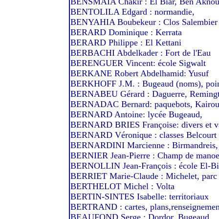
BENSMAIA Chakir : El Biar, Ben Akno
BENTOLILA Edgard : normandie,
BENYAHIA Boubekeur : Clos Salembier
BERARD Dominique : Kerrata
BERARD Philippe : El Kettani
BERBACHI Abdelkader : Fort de l'Eau
BERENGUER Vincent: école Sigwalt
BERKANE Robert Abdelhamid: Yusuf
BERKHOFF J.M. : Bugeaud (noms), poin
BERNABEU Gérard : Daguerre, Reming
BERNADAC Bernard: paquebots, Kairou
BERNARD Antoine: lycée Bugeaud,
BERNARD BRIES Françoise: divers et v
BERNARD Véronique : classes Belcourt
BERNARDINI Marcienne : Birmandreis, F
BERNIER Jean-Pierre : Champ de manoeu
BERNOLLIN Jean-François : école El-Bi
BERRIET Marie-Claude : Michelet, parc 
BERTHELOT Michel : Volta
BERTIN-SINTES Isabelle: territoriaux
BERTRAND : cartes, plans,renseignement
BEAUFOND Serge : Dordor, Bugeaud