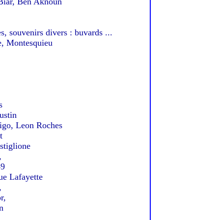
iar, Ben Aknoun
, souvenirs divers : buvards ...
, Montesquieu
s
ustin
go, Leon Roches
t
tiglione
,
49
e Lafayette
,
r,
n