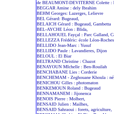
de BEAUMONT-DEVITERNE Colette : F
BEGGAR Amine : dely Ibrahim
BEHM Georges: Lazerges, Lelievre
BEL Gérard: Bugeaud,
BELAICH Gérard : Bugeaud, Gambetta
BEL-AYCHE Léon : Blida,
BELLAHOUEL Fayçal : Parc Galland, Ca
BELLEZZA Frédéric: école Léon-Roches
BELLIDO Jean-Marc : Yusuf
BELLIDO Paule : Lavandieres, Dijon
BELOUL : El Biar
BELTRAND Christine : Chazot
BENAYOUN MIchelle : Ben-Rouilah
BENCHABANE Lies : Corderie
BENCHEMAM - Zeghouane Khoula : nég
BENICHOU Gilles : photomaton
BENKEMOUN Roland : Bugeaud
BENNAMANEM : Jijonenca
BENOIS Pierre : Molbert,
BENSAID Julien : Mailhes,
BENSAID Sahraoui : forets, agriculture,