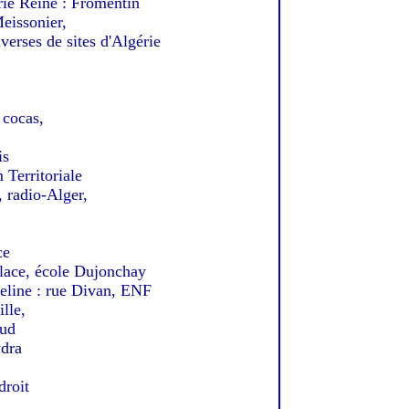
Reine : Fromentin
eissonier,
rses de sites d'Algérie
cocas,
is
erritoriale
radio-Alger,
ce
ace, école Dujonchay
ne : rue Divan, ENF
lle,
aud
dra
droit