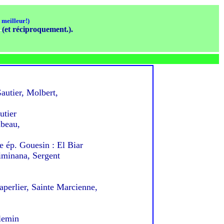
e meilleur!)
-
(et réciproquement.).
tier, Molbert,
utier
beau,
p. Gouesin : El Biar
minana, Sergent
perlier, Sainte Marcienne,
lemin