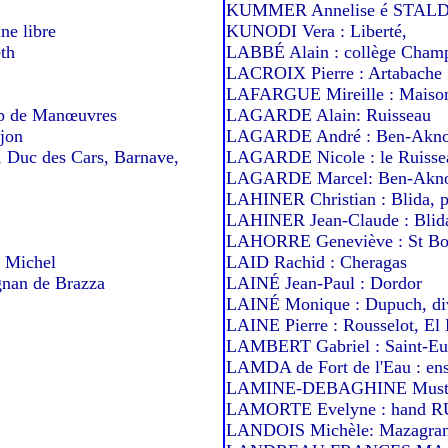
KUMMER Annelise é STALDE
e libre
KUNODI Vera : Liberté,
th
LABBÉ Alain : collège Cham
LACROIX Pierre : Artabache
LAFARGUE Mireille : Maison
p de Manœuvres
LAGARDE Alain: Ruisseau
jon
LAGARDE André : Ben-Akn
, Duc des Cars, Barnave,
LAGARDE Nicole : le Ruisse
LAGARDE Marcel: Ben-Aknoun
LAHINER Christian : Blida, pe
LAHINER Jean-Claude : Blid
LAHORRE Geneviève : St Bo
t Michel
LAID Rachid : Cheragas
nan de Brazza
LAINÉ Jean-Paul : Dordor
LAINÉ Monique : Dupuch, di
LAINE Pierre : Rousselot, El
LAMBERT Gabriel : Saint-Eu
LAMDA de Fort de l'Eau : en
LAMINE-DEBAGHINE Mustap
LAMORTE Evelyne : hand R
LANDOIS Michèle: Mazagran