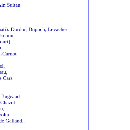
in Sultan
ti): Dordor, Dupuch, Levacher
Aknoun
ourt)
a
-Carnot
l,
au,
s Cars
 Bugeaud
Chazot
u,
olta
de Galland..