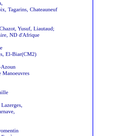
h,
x, Tagarins, Chateauneuf
Chazot, Yusuf, Liautaud;
re, ND d'Afrique
e
s, El-Biar(CM2)
-Azoun
 Manoeuvres
ille
Lazerges,
rnave,
romentin