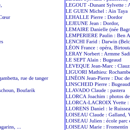
,
LEGOUT -Dunant Sylvette : A
LE GUEN Michel : Ain Taya
-Cœur
LEHALLE Pierre : Dordor
LEJEUNE Jean : Dordor,
LEMAIRE Danielle (née Bagna
LEMPERIERE Paulin : Ben 
rs
LENCHI Farid : Darwin (Belc
LÉON France : opéra, Birtout
LERAY Norbert : Armme Sadi
LE SEPT Alain : Bugeaud
LEVEQUE Jean-Marc : Clauze
LIGUORI Mathieu: Rochambe
mbetta, rue de tanger
LINÉON Jean-Pierre : Duc de
LINSCHEID Pierre : Bugeaud
houn, Boufarik
LLAVADO Claude : pastera
LLORCA Joachim : photos de
LLORCA-LACROIX Yvette : 
LLORENS Daniel : le Ruissea
LOISEAU Claude : Galland, V
LOISEAU Julien : école parc 
arins, ...
LOISEAU Marie : Fromentin