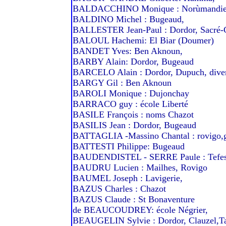
BALDACCHINO Monique : Norùmandie
BALDINO Michel : Bugeaud,
BALLESTER Jean-Paul : Dordor, Sacré
BALOUL Hachemi: El Biar (Doumer)
BANDET Yves: Ben Aknoun,
BARBY Alain: Dordor, Bugeaud
BARCELO Alain : Dordor, Dupuch, dive
BARGY Gil : Ben Aknoun
BAROLI Monique : Dujonchay
BARRACO guy : école Liberté
BASILE François : noms Chazot
BASILIS Jean : Dordor, Bugeaud
BATTAGLIA -Massino Chantal : rovigo,ga
BATTESTI Philippe: Bugeaud
BAUDENDISTEL - SERRE Paule : Tefesc
BAUDRU Lucien : Mailhes, Rovigo
BAUMEL Joseph : Lavigerie,
BAZUS Charles : Chazot
BAZUS Claude : St Bonaventure
de BEAUCOUDREY: école Négrier,
BEAUGELIN Sylvie : Dordor, Clauzel,Tag