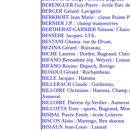
BERENGUER Guy-Pierre : école Parc de
BERGER Gérard: Lavigerie
BERKHOFF Jean Marie : classe Pointe P
BERNIER J.P. : champ manoeuvres
BERTHERAT-GARNIER Simone: Chazo
BESSEDE Jacques: LTA,
BESTANI Ghania: rue du Divan,
BEZINA Gérard : Ruisseau,
BICHE Laurent : Dordor, Bugeaud, Chér
BIFANO Bernadette (ép. Weyer) : Lutau
BIFANO Rosine: Dupuch, Rovigo
BIJAOUI Gérard : Rochambeau
BILLE Jacques : Hamma
BILLERACH Claude : Guillemin,
BILLOIRE Christiane : Hamma, Champ d
Aumerat
BILLOIRE Thérèse ép.Verdier : Aumerat
BILLOTTA Tony : sports, Bugeaud, Monte
BISBAL Pierre-Emile : école Lelievre
BISCOS Alain : Marengo, Ben aknoun
BISIAUX Jean-Louis : Lutaud