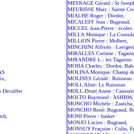
MESNAGE Gérard : St Josep
MEURISSE Marc : Sainte Croi
MIALHE Roger : Dordor,
MICALEFF Jean : Bugeaud,
MIGUEL Jean-Pierre : écoles 
MILLA Monique : La Consulai
MILLION Pierre : Molbert,
MINGHINI Alfredo : Lavigeri
MIRALLES Corinne : Tagarin
MIRANDRE L.: les Tagarins
MOHA Charles : Dordor, Bab
AS
MOLINA Monique: Champ de
ix,
MOLINES Gérald : Ruisseau
MOLL Aline: Le Ruisseau
 Decaillet
MOLL-Druet Annie : Caussem
,
MOLTO Raymond : ASHBM,
MONCHO Michèle : Zaatcha, 
MONCHO René: Bugeaud, Ba
ch,
MONI Pierre : basket
MONJO Lucien : Bugeaud,
MONSUY Fraçoise : Colin, F