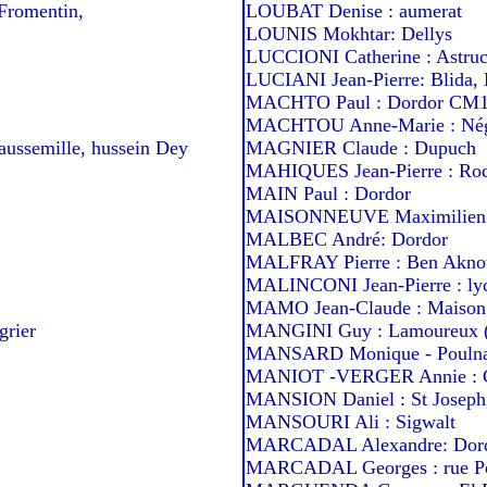
romentin,
LOUBAT Denise : aumerat
LOUNIS Mokhtar: Dellys
LUCCIONI Catherine : Astruc
LUCIANI Jean-Pierre: Blida,
MACHTO Paul : Dordor CM
MACHTOU Anne-Marie : Négr
ussemille, hussein Dey
MAGNIER Claude : Dupuch
MAHIQUES Jean-Pierre : Roc
MAIN Paul : Dordor
MAISONNEUVE Maximilien : 
MALBEC André: Dordor
MALFRAY Pierre : Ben Akno
MALINCONI Jean-Pierre : ly
MAMO Jean-Claude : Maison
rier
MANGINI Guy : Lamoureux (
MANSARD Monique - Poulnai
MANIOT -VERGER Annie : 
MANSION Daniel : St Joseph, 
MANSOURI Ali : Sigwalt
MARCADAL Alexandre: Dord
MARCADAL Georges : rue Por