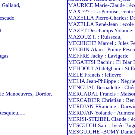
 Galland,
MAURICE Marie-Claude : écol
MAX ??? : La Perouse, centre
escade
MAZELLA Pierre-Charles: Do
MAZELLA René-Jean : ecole h
t
MAZET-Deschamps Yolande: 
MAZOUZ I. : Ruisseau,
MECHICHE Marcel : Jules Ferry
MECHIN Alain : Pointe Pesc
agas
MEFFRE Jacky : Lavigerie
d
MEGARTSI Bachir : El Biar
MEHDOUI Abdelghani : St E
MELE Francis : lelievre
MELIA Jean-Philippe : Négrie
MENGUAL Bernadette : Chér
e Manoeuvres, Dordor,
MERCADAL Francis : Maison
MERCADIER Christian : Ben-
MERDJAN FRancine : Darwi
squieu,....
MERDJAN Yolande : Aumerat
MERISI-STEIBEL Claude : éc
MESGUICH Sam : lycée Bug
MESGUICHE -BOMY Danielle