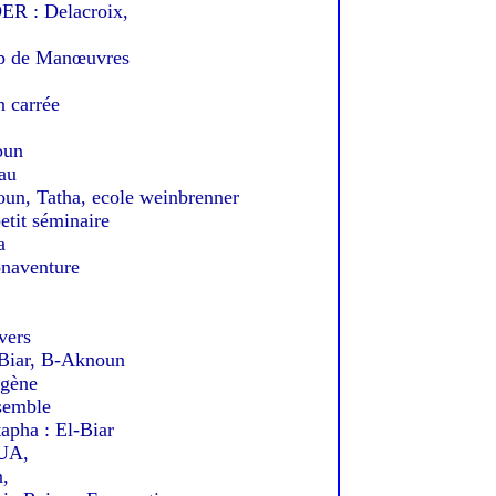
R : Delacroix,
p de Manœuvres
 carrée
oun
au
, Tatha, ecole weinbrenner
tit séminaire
a
naventure
vers
 Biar, B-Aknoun
gène
semble
ha : El-Biar
UA,
,