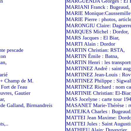
un
MARGUENDA Georges : El B
MARIANI Franck : Bugeaud,
MARIE Monique:Caussemille
MARIE Pierre : photos, articles
MARONGIU Claire: Daguerre
MARQUES Michel : Dordor,
MARS Jacques : El Biar,
MARTI Alain : Dordor
te pescade
MARTIN Christian: RSTA,
ton
MARTIN Émile : Batna,
an,
MARTIN Henri : les transport
MARTINEZ André : saint aug
arié
MARTINEZ Jean-Louis : Rovi
 + Champ de M.
MARTINEZ Philippe : Sigwal
ort de l'eau
MARTINEZ Richard : nom cas
vres, Gautier
MARTINIE Christian: El-Biar
ar,
MAS Jocelyne : carte tour 19
de Galland, Birmandreis
MASANET Marie-Thérèse : ru
MATEJKA Charles : Bugeaud
MATTEI Jean Maxime: Dordo
s,..
MATTEI Jules : Saint Augusti
MATHIEU Alain: Duveyrier