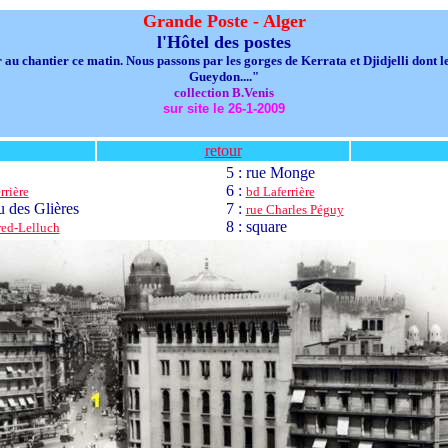
Grande Poste - Alger
l'Hôtel des postes
our au chantier ce matin. Nous passons par les gorges de Kerrata et Djidjelli dont
Gueydon...."
collection B.Venis
sur site le 26-1-2009
retour
5 : rue Monge
6 :
rrière
bd Laferrière
u des Glières
7 :
rue Charles Péguy
8 : square
red-Lelluch