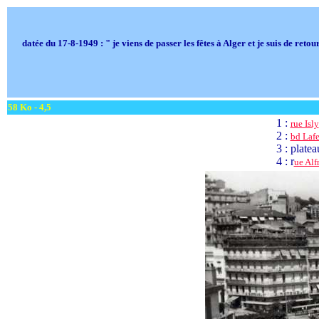
datée du 17-8-1949 : " je viens de passer les fêtes à Alger et je suis de ret
58 Ko - 4,5
1 :
rue Isly
2 :
bd Lafe
3 : platea
4 : r
ue Alf