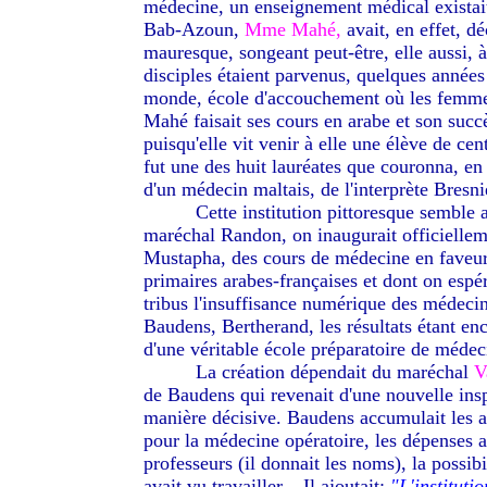
médecine, un enseignement médical existait
Bab-Azoun,
Mme Mahé,
avait, en effet, dé
mauresque, songeant peut-être, elle aussi,
disciples étaient parvenus, quelques années
monde, école d'accouchement où les femme
Mahé faisait ses cours en arabe et son succè
puisqu'elle vit venir à elle une élève de cent
fut une des huit lauréates que couronna, en
d'un médecin maltais, de l'interprète Bres
--------
Cette institution pittoresque semble 
maréchal Randon, on inaugurait officiellemen
Mustapha, des cours de médecine en faveur
primaires arabes-françaises et dont on espéra
tribus l'insuffisance numérique des médecins
Baudens, Bertherand, les résultats étant en
d'une véritable école préparatoire de médec
--------
La création dépendait du maréchal
V
de Baudens qui revenait d'une nouvelle insp
manière décisive. Baudens accumulait les 
pour la médecine opératoire, les dépenses as
professeurs (il donnait les noms), la possibi
avait vu travailler... Il ajoutait:
"L'instituti