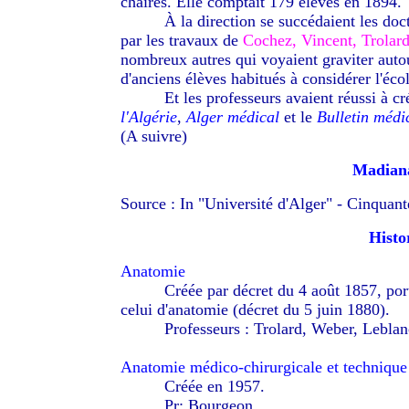
chaires. Elle comptait 179 élèves en 1894.
--------
À
la direction se succédaient les doc
par les travaux de
Cochez, Vincent, Trolard
nombreux autres qui voyaient graviter auto
d'anciens élèves habitués à considérer l'éc
--------
Et les professeurs avaient réussi à cr
l'Algérie
,
Alger médical
et le
Bulletin médic
(A suivre)
Madiana
Source : In "Université d'Alger" - Cinquan
Histo
Anatomie
--------
Créée par décret du 4 août 1857, por
celui d'anatomie (décret du 5 juin 1880).
--------
Professeurs : Trolard, Weber, Leblan
Anatomie médico-chirurgicale et technique 
--------
Créée en 1957.
--------
Pr: Bourgeon