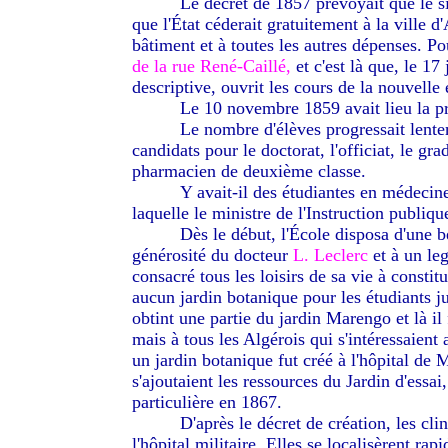
--------
Le décret de 1857 prévoyait que le si
que l'État céderait gratuitement à la ville d
bâtiment et à toutes les autres dépenses. Pou
de la rue René-Caillé,
et c'est là que, le 17
descriptive, ouvrit les cours de la nouvelle
--------
Le 10 novembre 1859 avait lieu la pr
--------
Le nombre d'élèves progressait lentem
candidats pour le doctorat, l'officiat, le g
pharmacien de deuxième classe.
--------
Y avait-il des étudiantes en médecin
laquelle le ministre de l'Instruction publiqu
--------
Dès le début, l'École disposa d'une be
générosité du docteur
L. Leclerc
et à un l
consacré tous les loisirs de sa vie à consti
aucun jardin botanique pour les étudiants 
obtint une partie du jardin Marengo et là il
mais à tous les Algérois qui s'intéressaient
un jardin botanique fut créé à l'hôpital de
s'ajoutaient les ressources du Jardin d'essa
particulière en 1867.
--------
D'après le décret de création, les clin
l'hôpital militaire. Elles se localisèrent ra