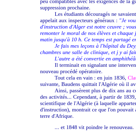
peu compatibles avec les exigences de la gu
suppression prochaine.
--------
Les étudiants découragés ne savaien
appelait aux inspecteurs généraux :
"Je vou
d'instruction d'Alger est notre ceuvre ; vous
remonter le moral de nos élèves et chaque j
matin jusqu'à 10 h. Ce temps est partagé ent
--------
Je fais mes leçons à l'hôpital du Dey
chambres une salle de clinique, et j y ai f
--------
L'autre a été convertie en amphithéâ
--------
Il terminait en signalant une interven
nouveau procédé opératoire.
--------
Tout cela en vain : en juin 1836,
Cla
suivante, Baudens quittait l'Algérie où il av
--------
Ainsi, passèrent plus de dix ans au co
des activités... Cependant, à partir de 1839
scientifique de l'Algérie (à laquelle appart
d'instruction), montrait ce que l'on pouvai
terre d'Afrique.
--------
... et 1848 vit poindre le renouveau.