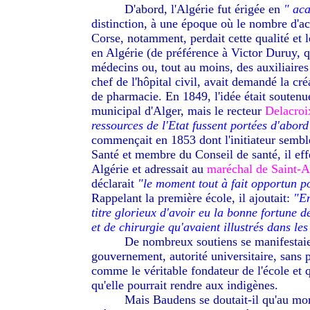
--------
D'abord, l'Algérie fut érigée en
" ac
distinction, à une époque où le nombre d'a
Corse, notamment, perdait cette qualité et l
en Algérie (de préférence à Victor Duruy, qui
médecins ou, tout au moins, des auxiliaire
chef de l'hôpital civil, avait demandé la cr
de pharmacie. En 1849, l'idée était soutenu
municipal d'Alger, mais le recteur
Delacroi
ressources de l'Etat fussent portées d'abord
commençait en 1853 dont l'initiateur sembl
Santé et membre du Conseil de santé, il eff
Algérie et adressait au
maréchal de Saint-A
déclarait
"le moment tout à fait opportun p
Rappelant la première école, il ajoutait:
"En
titre glorieux d'avoir eu la bonne fortune d
et de chirurgie qu'avaient illustrés dans le
--------
De nombreux soutiens se manifestaien
gouvernement, autorité universitaire, sans
comme le véritable fondateur de l'école et q
qu'elle pourrait rendre aux indigènes.
--------
Mais Baudens se doutait-il qu'au mom