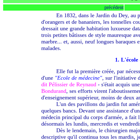
précédent
--------
En 1832, dans le Jardin du Dey, au p
d'orangers et de bananiers, les tonnelles cou
dressait une grande habitation luxueuse data
trois petites bâtisses de style mauresque av
marbre... et, aussi, neuf longues baraques en
malades.
1. L'école
--------
Elle fut la première créée, par nécess
d'une
"Ecole de médecine"
, sur l'initiative
dit Pélissier de Reynaud
- s'était acquis un
Bondurand
, ses efforts virent l'aboutissem
d'enseignement supérieur, moins de deux an
--------
L'un des pavillons du jardin fut amé
quelques bancs. Devant une assistance d'une
médecin principal du corps d'armée, a fait l
désormais les lundis, mercredis et vendredi
--------
Dès le lendemain, le chirurgien ma
descriptive qu'il continua tous les mardis, j