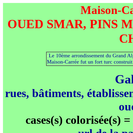
Maison-Ca
OUED SMAR, PINS M
C
-
Le 10ème arrondissement du Grand Alg
Maison-Carrée fut un fort turc constru
Gal
rues, bâtiments, établisse
ou
cases(s) colorisée(s) =
url de la pa