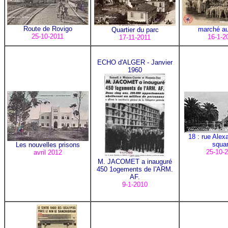
Route de Rovigo
marché au
Quartier du parc
25-10-2011
16-1-2
17-11-2011
ECHO d'ALGER - Janvier
1960
18 : rue Alexa
squa
Les nouvelles prisons
25-10-
avril 2012
M. JACOMET a inauguré
450 1ogements de I'ARM.
AF.
9-1-2010