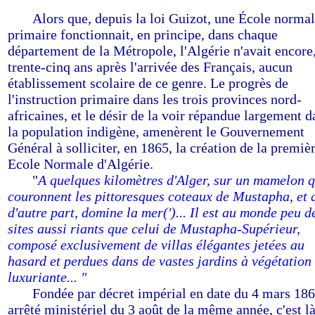
-----
Alors que, depuis la loi Guizot, une École norma
primaire fonctionnait, en principe, dans chaque
département de la Métropole, l'Algérie n'avait encore
trente-cinq ans après l'arrivée des Français, aucun
établissement scolaire de ce genre. Le progrès de
l'instruction primaire dans les trois provinces nord-
africaines, et le désir de la voir répandue largement d
la population indigène, amenèrent le Gouvernement
Général à solliciter, en 1865, la création de la premiè
Ecole Normale d'Algérie.
-----
"
A quelques kilomètres d'Alger, sur un mamelon 
couronnent les pittoresques coteaux de Mustapha, et 
d'autre part, domine la mer(')... Il est au monde peu d
sites aussi riants que celui de Mustapha-Supérieur,
composé exclusivement de villas élégantes jetées au
hasard et perdues dans de vastes jardins à végétation
luxuriante... "
-----
Fondée par décret impérial en date du 4 mars 186
arrêté ministériel du 3 août de la même année, c'est là