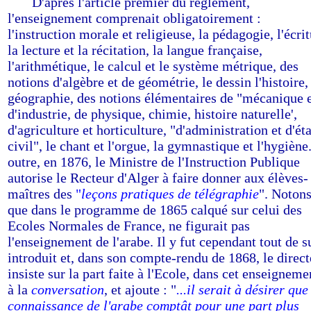
-----
D'après l'article premier du règlement,
l'enseignement comprenait obligatoirement :
l'instruction morale et religieuse, la pédagogie, l'écrit
la lecture et la récitation, la langue française,
l'arithmétique, le calcul et le système métrique, des
notions d'algèbre et de géométrie, le dessin l'histoire,
géographie, des notions élémentaires de "mécanique 
d'industrie, de physique, chimie, histoire naturelle',
d'agriculture et horticulture, "d'administration et d'éta
civil", le chant et l'orgue, la gymnastique et l'hygiène
outre, en 1876, le Ministre de l'Instruction Publique
autorise le Recteur d'Alger à faire donner aux élèves-
maîtres des
"
leçons pratiques de télégraphie
". Noton
que dans le programme de 1865 calqué sur celui des
Ecoles Normales de France, ne figurait pas
l'enseignement de l'arabe. Il y fut cependant tout de s
introduit et, dans son compte-rendu de 1868, le direct
insiste sur la part faite à l'Ecole, dans cet enseigneme
à la
conversation
, et ajoute : "
...il serait à désirer que
connaissance de l'arabe comptât pour une part plus