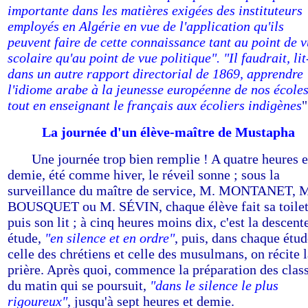
importante dans les matières exigées des instituteurs
employés en Algérie en vue de l'application qu'ils
peuvent faire de cette connaissance tant au point de 
scolaire qu'au point de vue politique". "Il faudrait, li
dans un autre rapport directorial de 1869, apprendre
l'idiome arabe à la jeunesse européenne de nos école
tout en enseignant le français aux écoliers indigènes
"
La journée d'un élève-maître de Mustapha
-----
Une journée trop bien remplie ! A quatre heures e
demie, été comme hiver, le réveil sonne ; sous la
surveillance du maître de service, M. MONTANET, 
BOUSQUET ou M. SÉVIN, chaque élève fait sa toilet
puis son lit ; à cinq heures moins dix, c'est la descent
étude,
"en silence et en ordre"
, puis, dans chaque étud
celle des chrétiens et celle des musulmans, on récite 
prière. Après quoi, commence la préparation des clas
du matin qui se poursuit,
"dans le silence le plus
rigoureux"
, jusqu'à sept heures et demie.