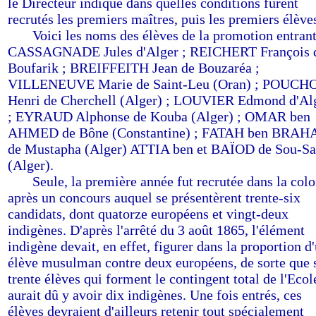
le Directeur indique dans quelles conditions furent
recrutés les premiers maîtres, puis les premiers élève
-----
Voici les noms des élèves de la promotion entrant
CASSAGNADE Jules d'Alger ; REICHERT François 
Boufarik ; BREIFFEITH Jean de Bouzaréa ;
VILLENEUVE Marie de Saint-Leu (Oran) ; POUCH
Henri de Cherchell (Alger) ; LOUVIER Edmond d'Al
; EYRAUD Alphonse de Kouba (Alger) ; OMAR ben
AHMED de Bône (Constantine) ; FATAH ben BRA
de Mustapha (Alger) ATTIA ben et BAÏOD de Sou-S
(Alger).
-----
Seule, la première année fut recrutée dans la colo
après un concours auquel se présentèrent trente-six
candidats, dont quatorze européens et vingt-deux
indigènes. D'après l'arrêté du 3 août 1865, l'élément
indigène devait, en effet, figurer dans la proportion d
élève musulman contre deux européens, de sorte que 
trente élèves qui forment le contingent total de l'Ecole
aurait dû y avoir dix indigènes. Une fois entrés, ces
élèves devraient d'ailleurs retenir tout spécialement